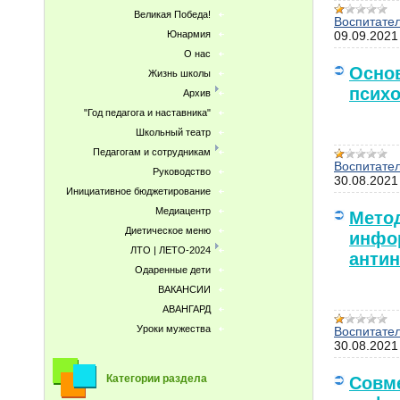
Великая Победа!
Воспитате
09.09.2021
Юнармия
О нас
Осно
Жизнь школы
псих
Архив
"Год педагога и наставника"
Школьный театр
Педагогам и сотрудникам
Воспитате
Руководство
30.08.2021
Инициативное бюджетирование
Медиацентр
Мето
Диетическое меню
инфо
ЛТО | ЛЕТО-2024
антин
Одаренные дети
ВАКАНСИИ
АВАНГАРД
Уроки мужества
Воспитате
30.08.2021
Категории раздела
Совм