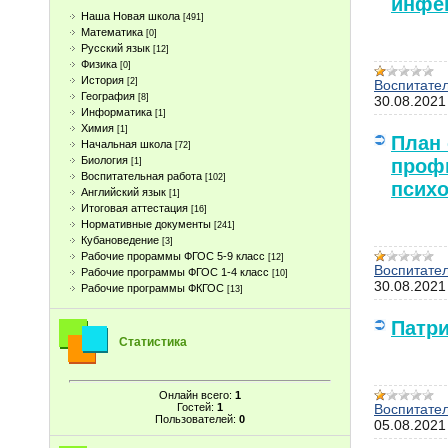
инфе
Наша Новая школа
[491]
Математика
[0]
Русский язык
[12]
Физика
[0]
История
[2]
Воспитате
География
[8]
30.08.2021
Информатика
[1]
Химия
[1]
План 
Начальная школа
[72]
Биология
профи
[1]
Воспитательная работа
[102]
психо
Английский язык
[1]
Итоговая аттестация
[16]
Нормативные документы
[241]
Кубановедение
[3]
Рабочие прораммы ФГОС 5-9 класс
[12]
Воспитате
Рабочие программы ФГОС 1-4 класс
[10]
30.08.2021
Рабочие программы ФКГОС
[13]
Патри
Статистика
Онлайн всего:
1
Воспитате
Гостей:
1
Пользователей:
0
05.08.2021