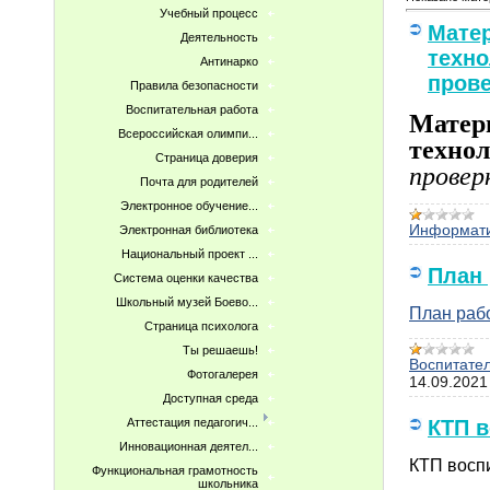
Учебный процесс
Мате
Деятельность
техно
Антинарко
прове
Правила безопасности
Воспитательная работа
Матер
Всероссийская олимпи...
техно
Страница доверия
провер
Почта для родителей
Электронное обучение...
Информат
Электронная библиотека
Национальный проект ...
План
Система оценки качества
Школьный музей Боево...
План раб
Страница психолога
Ты решаешь!
Воспитате
Фотогалерея
14.09.2021
Доступная среда
Аттестация педагогич...
КТП 
Инновационная деятел...
КТП восп
Функциональная грамотность
школьника