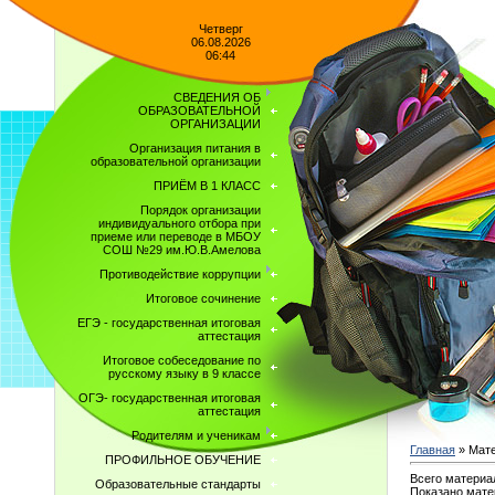
Четверг
06.08.2026
06:44
СВЕДЕНИЯ ОБ
ОБРАЗОВАТЕЛЬНОЙ
ОРГАНИЗАЦИИ
Организация питания в
образовательной организации
ПРИЁМ В 1 КЛАСС
Порядок организации
индивидуального отбора при
приеме или переводе в МБОУ
СОШ №29 им.Ю.В.Амелова
Противодействие коррупции
Итоговое сочинение
ЕГЭ - государственная итоговая
аттестация
Итоговое собеседование по
русскому языку в 9 классе
ОГЭ- государственная итоговая
аттестация
Родителям и ученикам
Главная
»
Мат
ПРОФИЛЬНОЕ ОБУЧЕНИЕ
Всего материа
Образовательные стандарты
Показано мате