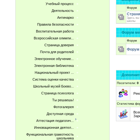
Учебный процесс
Форум
Деятельность
Страни
Антинарко
Здесь вы
школы
Правила безопасности
Воспитательная работа
Форум ме
Всероссийская олимпи...
Форум
Страница доверия
Форум 
Почта для родителей
Электронное обучение...
Электронная библиотека
Национальный проект ...
Дополнит
Система оценки качества
Посетители:
0
Школьный музей Боево...
Страница психолога
Рек
Ты решаешь!
Статистика фо
Фотогалерея
Все
Доступная среда
Зар
Аттестация педагогич...
Инновационная деятел...
Функциональная грамотность
школьника