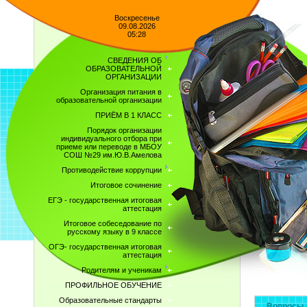
Воскресенье
09.08.2026
05:28
СВЕДЕНИЯ ОБ
ОБРАЗОВАТЕЛЬНОЙ
ОРГАНИЗАЦИИ
Организация питания в
образовательной организации
ПРИЁМ В 1 КЛАСС
Порядок организации
индивидуального отбора при
приеме или переводе в МБОУ
СОШ №29 им.Ю.В.Амелова
Противодействие коррупции
Итоговое сочинение
ЕГЭ - государственная итоговая
аттестация
Итоговое собеседование по
русскому языку в 9 классе
ОГЭ- государственная итоговая
аттестация
Родителям и ученикам
ПРОФИЛЬНОЕ ОБУЧЕНИЕ
Образовательные стандарты
Вопросы 