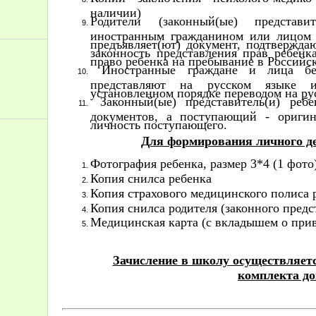
наличии)
Родители (законный(ые) представи
иностранным гражданином или лицом б
предъявляет(ют) документ, подтвержда
законность представления прав ребенк
право ребенка на пребывание в Российс
Иностранные граждане и лица без
представляют на русском языке 
установленном порядке переводом на ру
Законный(ые) представитель(и) ребе
документов, а поступающий - оригин
личность поступающего.
Для формирования личного де
Фотография ребенка, размер 3*4 (1 фото
Копия снилса ребенка
Копия страхового медицинского полиса 
Копия снилса родителя (законного предс
Медицинская карта (с вкладышем о пр
Зачисление в школу осуществляет
комплекта д