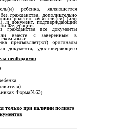
тель(и) ребенка, являющегося
ез гражданства, дополнительно
ющий родство заявителя(ей) (или
а), и документ, подтверждающий
кой Федерации.
 гражданства все документы
или вместе с заверенным в
сском языке.
нка предъявляет(ют) оригиналы
ал документа, удостоверяющего
ла необходимо:
)
ребенка
тавителя)
ививках Форма№63)
ся только при наличии полного
окументов