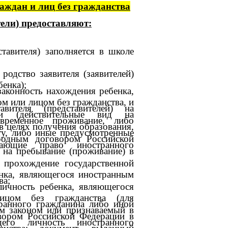
аждан и лиц без гражданства
ели) предоставляют:
ставителя) заполняется в школе
одство заявителя (заявителей)
бенка);
аконность нахождения ребенка,
 или лицом без гражданства, и
авителя (представителей) на
ии (действительные вид на
временное проживание, либо
в целях получения образования,
ту, либо иные предусмотренные
родным договором Российской
ающие право иностранного
 на пребывание (проживание) в
 прохождение государственной
енка, являющегося иностранным
ва;
ичность ребенка, являющегося
ицом без гражданства (для
ранного гражданина либо иной
м законом или признаваемый в
вором Российской Федерации в
щего личность иностранного
нства: документ, выданный