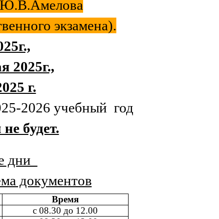
Ю.В.Амелова
венного экзамена).
25г.,
ая 2025г.,
025 г.
025-2026 учебный год
не будет.
ые дни
ема документов
Время
с 08.30 до 12.00