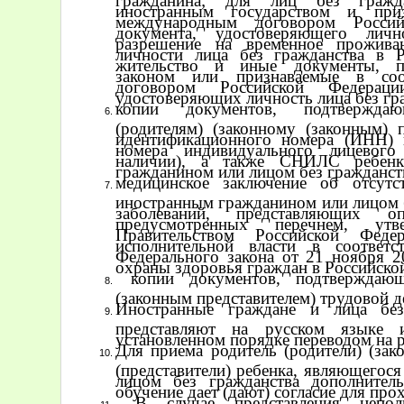
иностранным государством и при
международным договором Россий
документа, удостоверяющего личн
разрешение на временное проживан
личности лица без гражданства в 
жительство и иные документы, п
законом или признаваемые в соо
договором Российской Федераци
удостоверяющих личность лица без гра
копии документов, подтвержда
(родителям) (законному (законным) п
идентификационного номера (ИНН) н
номера индивидуального лицевог
наличии), а также СНИЛС ребенк
гражданином или лицом без гражданств
медицинское заключение об отсутс
иностранным гражданином или лицом 
заболеваний, представляющих о
предусмотренных перечнем, утв
Правительством Российской Феде
исполнительной власти в соответ
Федерального закона от 21 ноября 
охраны здоровья граждан в Российско
копии документов, подтверждающ
(законным представителем) трудовой д
Иностранные граждане и лица без
представляют на русском языке 
установленном порядке переводом на р
Для приема родитель (родители) (зак
(представители) ребенка, являющегос
лицом без гражданства дополнител
обучение дает (дают) согласие для пр
В случае представления неполн