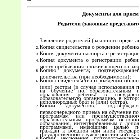
***
Документы для приема
Родители (законные представит
Заявление родителей (законного предста
Копия свидетельства о рождении ребенк
Копия документа паспорта с регистрацие
Копия документа о регистрации ребен
месту пребывания проживающего на зак
Копию документа, подтверждающе
попечительства (при необходимости);
Копию свидетельства о рождении полно
(или) сестры (в случае использования
на обучение по образовательным п
образования ребенка в государс
образовательную организацию, в котор
неполнородные брат и (или) сестра).
Копии документов, подтверждаю
первоочередного приема на обучение п
программам или преимущественн
образовательным программам основн
образования, интегрированным с доп
программами, имеющими целью под
граждан к военной или иной государс
государственной службе российского каз
Копии заключения психолого-медико-