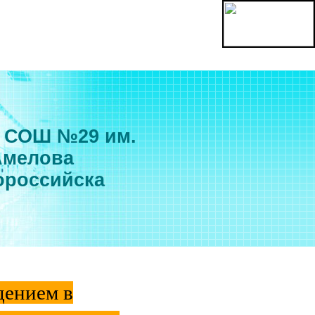
 СОШ №29 им.
Амелова
ороссийска
дением в