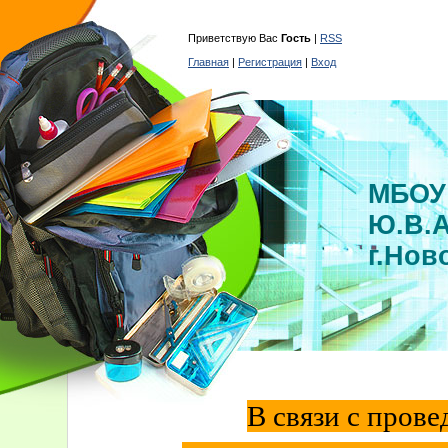
Приветствую Вас
Гость
|
RSS
Главная
|
Регистрация
|
Вход
МБОУ
Ю.В.
г.Нов
В связи с прове