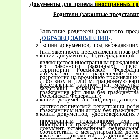
Документы для приема
иностранных гр
Родители (законные представит
Заявление родителей (законного пред
ОБРАЗЕЦ ЗАЯВЛЕНИЯ
(
);
копии документов, подтверждающих р
(или законность представления прав ре
копии документов, подтверждающих з
являющегося иностранным гражданином
его законного (законных) предст
территории Российской Федерац
жительство, либо разрешение на 
разрешение на временное проживание 
либо визу и (или) миграционную кар
федеральным законом или междуна
Федерации документы подтвержд
гражданина или лица без гражданства
Российской Федерации);
копии документов, подтверждающих
дактилоскопической регистрации реб
гражданином или лицом без гражданст
копии документов, удостоверяющих л
иностранным гражданином или л
иностранных граждан: паспорт иност
документ, установленный федеральны
соответствии с международным дого
качестве документа, удостоверяю
гражданина; для лиц без гражда