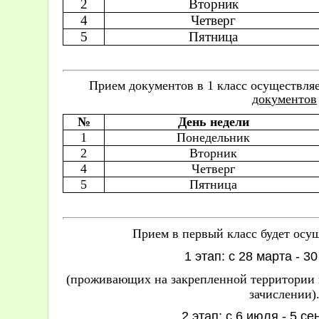
2
Вторник
4
Четверг
5
Пятница
Прием документов в 1 класс осуществля
док
ументов
№
День недели
1
Понедельник
2
Вторник
4
Четверг
5
Пятница
Прием в первый класс будет осущ
1 этап: с 28 марта - 3
(проживающих на закрепленной территории
зачислении)
2 этап: с 6 июля - 5 с