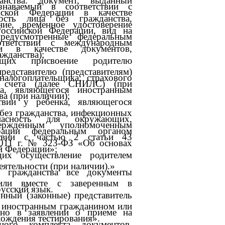
знаваемый в соответствии с
ской Федерации в качестве
ость лица без гражданства,
ие, временное удостоверение
Российской Федерации, вид на
редусмотренные федеральным
тветствии с международным
и в качестве документов,
жданства);
ющих присвоение родителю
редставителю (представителям)
алогоплательщика; страхового
о счета (далее СНИЛС) (при
а, являющегося иностранным
а (при наличии);
твии у ребенка, являющегося
без гражданства, инфекционных
пасность для окружающих,
ержденным уполномоченным
рации федеральным органом
ствии с частью 2 статьи 43
2011 г. № 323-ФЗ «Об основах
й Федерации»;
их осуществление родителем
еятельности (при наличии).»
 гражданства все документы
или вместе с заверенным в
усский язык.
онный (законные) представитель
я иностранным гражданином или
ьно в заявлении о приеме на
охождения тестирования».
ого комплекта документов,