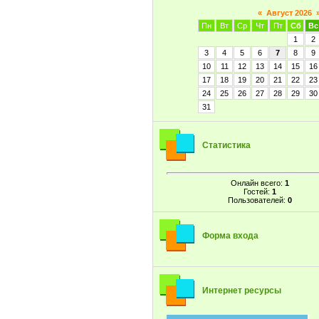
«
Август 2026
Пн
Вт
Ср
Чт
Пт
Сб
Вс
1
2
3
4
5
6
7
8
9
10
11
12
13
14
15
16
17
18
19
20
21
22
23
24
25
26
27
28
29
30
31
Статистика
Онлайн всего:
1
Гостей:
1
Пользователей:
0
Форма входа
Интернет ресурсы